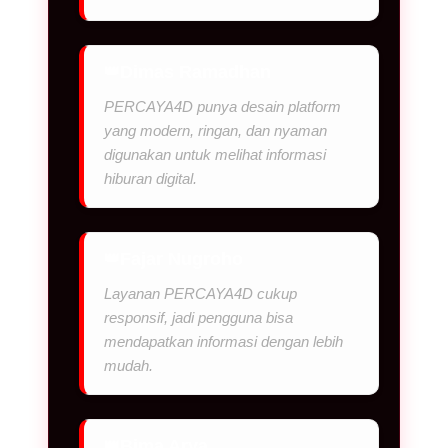
Dimas Ramadhan
PERCAYA4D punya desain platform
yang modern, ringan, dan nyaman
digunakan untuk melihat informasi
hiburan digital.
Fajar Nugroho
Layanan PERCAYA4D cukup
responsif, jadi pengguna bisa
mendapatkan informasi dengan lebih
mudah.
Bima Arya