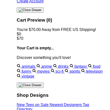
Create Account
Cart Preview (0)
You're
$70.00
Away from
FREE US Shipping!
$0
$70
Your Cart is empty...
Discover something you'll love!
animals
anime
drinks
fantasy
food
funny
movies
sci-fi
sports
television
vintage
Shop Designs
New Tees on Sale
Newest Designers
Tag
Directory