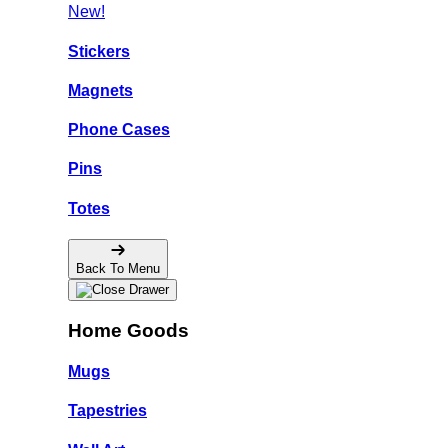
New!
Stickers
Magnets
Phone Cases
Pins
Totes
Back To Menu
Home Goods
Mugs
Tapestries