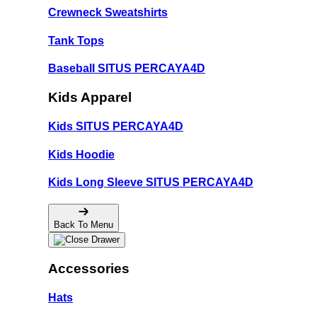
Crewneck Sweatshirts
Tank Tops
Baseball SITUS PERCAYA4D
Kids Apparel
Kids SITUS PERCAYA4D
Kids Hoodie
Kids Long Sleeve SITUS PERCAYA4D
Back To Menu
Accessories
Hats