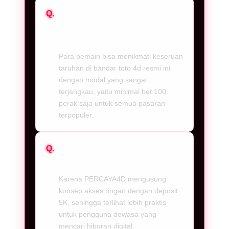
Berapa minimal bet untuk
bermain togel online di
PERCAYA4D?
Para pemain bisa menikmati keseruan
taruhan di bandar toto 4d resmi ini
dengan modal yang sangat
terjangkau, yaitu minimal bet 100
perak saja untuk semua pasaran
terpopuler.
Mengapa PERCAYA4D disebut
murah dan terjangkau?
Karena PERCAYA4D mengusung
konsep akses ringan dengan deposit
5K, sehingga terlihat lebih praktis
untuk pengguna dewasa yang
mencari hiburan digital.