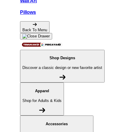
Wall Art
Pillows
Back To Menu
Shop Designs
Discover a classic design or new favorite artist
Apparel
Shop for Adults & Kids
6
Accessories