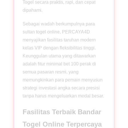
Togel secara praktis, rapi, dan cepat
dipahami.
Sebagai wadah berkumpulnya para
sultan togel online, PERCAYA4D
menyajikan fasilitas taruhan modern
kelas VIP dengan fleksibilitas tinggi.
Keunggulan utama yang ditawarkan
adalah fitur minimal bet 100 perak di
semua pasaran resmi, yang
memungkinkan para pemain menyusun
strategi investasi angka secara presisi
tanpa harus mengeluarkan modal besar.
Fasilitas Terbaik Bandar
Togel Online Terpercaya