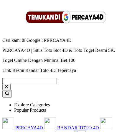
Cari kami di Google : PERCAYA4D
PERCAYA4D | Situs Toto Slot 4D & Toto Togel Resmi 5K.
Togel Online Dengan Minimal Bet 100
Link Resmi Bandar Toto 4D Tepercaya
Explore Categories
Popular Products
PERCAYA4D
BANDAR TOTO 4D