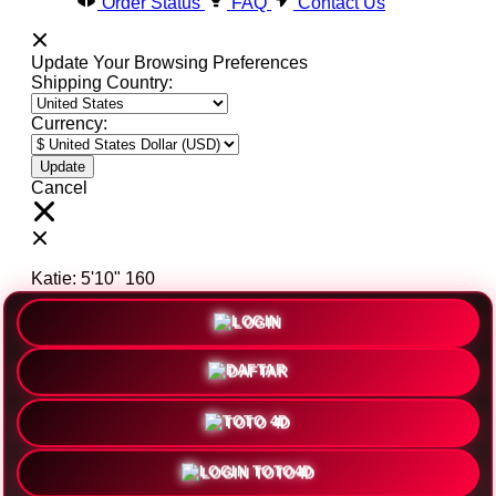
Order Status
FAQ
Contact Us
Update Your Browsing Preferences
Shipping Country:
Currency:
Cancel
Katie:
5'10"
160
2
LOGIN
Select your person:
Male
Female
DAFTAR
8
Height
Short
Med
Tall
TOTO 4D
Weight
Slim
Avg
Heavy
LOGIN TOTO4D
View Size Chart