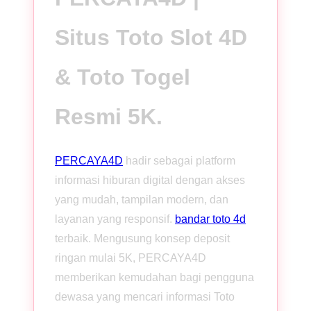
Situs Toto Slot 4D
& Toto Togel
Resmi 5K.
PERCAYA4D
hadir sebagai platform
informasi hiburan digital dengan akses
yang mudah, tampilan modern, dan
layanan yang responsif.
bandar toto 4d
terbaik. Mengusung konsep deposit
ringan mulai 5K, PERCAYA4D
memberikan kemudahan bagi pengguna
dewasa yang mencari informasi Toto