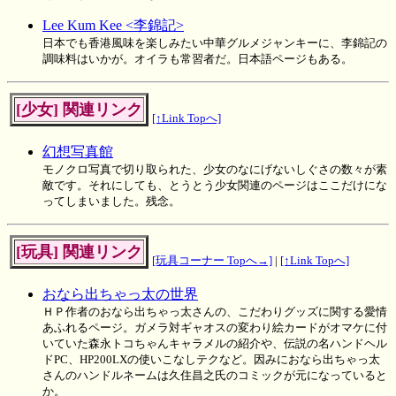
Lee Kum Kee <李錦記>
日本でも香港風味を楽しみたい中華グルメジャンキーに、李錦記の
調味料はいかが。オイラも常習者だ。日本語ページもある。
[少女] 関連リンク
[↑Link Topへ]
幻想写真館
モノクロ写真で切り取られた、少女のなにげないしぐさの数々が素
敵です。それにしても、とうとう少女関連のページはここだけにな
ってしまいました。残念。
[玩具] 関連リンク
[玩具コーナー Topへ→]
|
[↑Link Topへ]
おなら出ちゃっ太の世界
ＨＰ作者のおなら出ちゃっ太さんの、こだわりグッズに関する愛情
あふれるページ。ガメラ対ギャオスの変わり絵カードがオマケに付
いていた森永トコちゃんキャラメルの紹介や、伝説の名ハンドヘル
ドPC、HP200LXの使いこなしテクなど。因みにおなら出ちゃっ太
さんのハンドルネームは久住昌之氏のコミックが元になっていると
か。