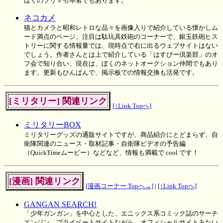
ぼくのフリマ引率者でもあります。
ネコカメ
猫とカメラと昭和レトロな品々を画像入りで紹介している懐かしム
ード満点のページ。注目は駄玩具鉄砲のコーナーで、銀玉鉄砲ヒス
トリーに関する情報量では、現時点で右に出るウェブサイトはない
でしょう。作者さんとは上で紹介している「はすぴー倶楽部」のオ
フ会で知り合い、現在は、ぼくのネットオークション仲間でもあり
ます。更新もひんぱんで、掲示板での情報交換も活発です。
[ミリタリー] 関連リンク
[↑Link Topへ]
ミリタリーBOX
ミリタリーグッズの通販サイトですが、商品紹介にとどまらず、自
衛隊関連のニュース・取材記事・自衛隊ビデオの予告編
（QuickTimeムービー）などなど、情報も満載で cool です！
[漫画] 関連リンク
[漫画コーナー Topへ→]
|
[↑Link Topへ]
GANGAN SEARCH!
「少年ガンガン」を中心とした、エニックス系コミック誌のサーチ
エンジン。プライベートサイトながら、オフィシャルサイトみたい