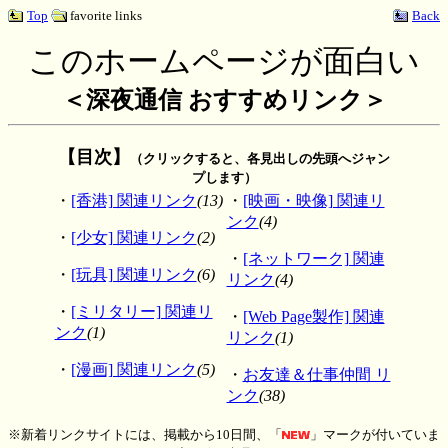
Top
favorite links
Back
このホームページが面白い
＜深夜通信 おすすめリンク＞
【目次】
（クリックすると、各見出しの先頭へジャン
プします）
・
[香港] 関連リンク
(13)
・
[映画・映像] 関連リ
ンク
(4)
・
[少女] 関連リンク
(2)
・
[ネットワーク] 関連
・
[玩具] 関連リンク
(6)
リンク
(4)
・
[ミリタリー] 関連リ
・
[Web Page製作] 関連
ンク
(1)
リンク
(1)
・
[漫画] 関連リンク
(5)
・
お友達＆仕事仲間 リ
ンク
(38)
※新着リンクサイトには、掲載から10日間、「
」マークが付いていま