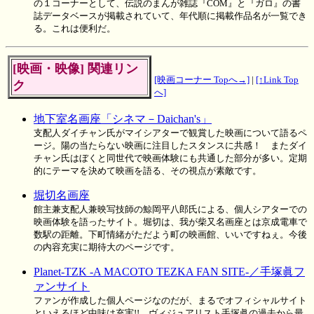
の１コーナーとして、伝説のまんが雑誌『COM』と『ガロ』の書
誌データベースが掲載されていて、年代順に掲載作品名が一覧でき
る。これは便利だ。
[映画・映像] 関連リン
[映画コーナー Topへ→]
|
[↑Link Top
ク
へ]
地下室名画座「シネマ－Daichan's」
支配人ダイチャン氏がマイシアターで観賞した映画について語るペ
ージ。陽の当たらない映画に注目したスタンスに共感！ またダイ
チャン氏はぼくと同世代で映画体験にも共通した部分が多い。定期
的にテーマを決めて映画を語る、その視点が素敵です。
堀切名画座
館主兼支配人兼映写技師の鯨岡平八郎氏による、個人シアターでの
映画体験を語ったサイト。堀切は、我が柴又名画座とは京成電車で
数駅の距離。下町情緒がただよう町の映画館、いいですねぇ。今後
の内容充実に期待大のページです。
Planet-TZK -A MACOTO TEZKA FAN SITE-／手塚眞フ
ァンサイト
ファンが作成した個人ページなのだが、まるでオフィシャルサイト
といえるほど中味は充実!! ヴィジュアリスト手塚眞の過去から最