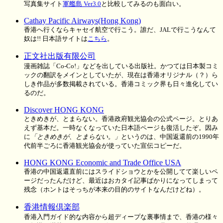
写真集サイト
軍艦島 Ver3.0
と比較してみるのも面白い。
Cathay Pacific Airways(Hong Kong)
香港へ行くならキャセイ航空で行こう。誰だ、JALで行こうなんて
奴は!! 日本語サイトは
こちら
。
正文社出版有限公司
漫画雑誌「Co-Co!」などを出している出版社。かつては日本製コミ
ックの翻訳をメインとしていたが、現在は香港オリジナル（？）ら
しき作品が多数掲載されている。香港コミック界も日々進化してい
るのだ。
Discover HONG KONG
ときめきが、とまらない。香港政府観光協会の公式ページ。とりあ
えず基本だ。一時なくなっていた日本語ページも復活したぞ。因み
に
「ときめきが、とまらない。」
というのは、中国返還前の1990年
代前半ごろに香港観光協会が使っていた宣伝コピーだ。
HONG KONG Economic and Trade Office USA
香港の中国返還直前にはスライドショウとかを公開してて楽しいペ
ージだったんだけど、最近はおカタイ記事ばかりになってしまって
残念（ホントはそっちが本来の目的のサイトなんだけどね）。
香港情報倶楽部
香港入門ガイド的な内容から超ディープな裏事情まで、香港の様々