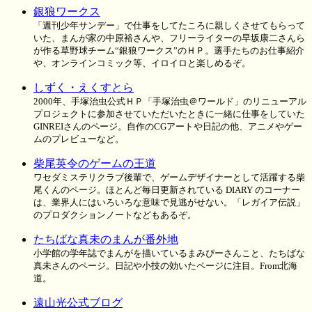
銀狼ワークス
「週刊少年サンデー」で仕事をしてたころに親しくさせてもらって
いた、まんが家の中原裕さんや、フリーライターの早坂康二さんら
が作る草野球チーム“銀狼ワークス”のＨＰ。選手たちのお仕事紹介
や、オンラインコミック等、イロイロと楽しめるぞ。
しずく・えくすとら
2000年、手塚治虫公式ＨＰ「手塚治虫＠ワールド」のリニューアル
プロジェクトに参加させていただいたときに一緒に仕事をしていた
GINREIさんのページ。自作のCGアートや日記の他、アニメやゲー
ムのプレビューなど。
柴尾英令のゲームの王道
ワセダミステリクラブ後輩で、ゲームデザイナーとして活躍する柴
尾くんのページ。ほとんど毎日更新されている DIARY のコーナー
は、業界人にはいろいろな意味で見逃がせない。「レガイア伝説」
のプロダクションノートなどもあるぞ。
たちばな真未のまんが番外地
小学館の学年誌でまんがを描いているまみぴーさんこと、たちばな
真未さんのページ。日記や小技の効いたページに注目。From北海
道。
遠山光公式ブログ