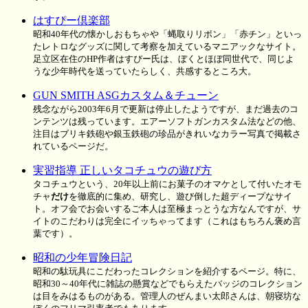
はすぴー倶楽部
昭和40年代の懐かしおもちゃや「蝿取りリボン」「赤チン」といっ
たレトロなグッズに関して考察を加えているマニアックなサイト。
足立区在住のHP作者はすぴー氏は、ぼくとほぼ同世代で、同じよ
うな少年時代を送っていたらしく、共感するところ大。
GUN SMITH ASGカスタム＆チューン
残念ながら2003年6月で更新は停止したようですが、まだ過去のコ
ンテンツは残っています。エアーソフトガンカスタム法などの他、
注目はブリキ鉄砲や銀玉鉄砲の珍品がきれいなカラー写真で掲載さ
れているページだ。
実習指導 正しいタコチュウの遊び方
タコチュウという、20年以上前にお菓子のオマケとして付いたオモ
チャ
だけ
を徹底的に集め、研究し、遊び倒した超ディープなサイ
ト。オフ会でお会いするご本人は至極まっとうな方なんですが、サ
イトのこだわりは完全にイッちゃってます（これはもちろん褒め言
葉です）。
昭和の少年冒険日記
昭和の駄玩具にこだわったコレクションを紹介するページ。特に、
昭和30～40年代に雑誌の懸賞などでもらえたバッジのコレクション
は目をみはるものがある。管理人のぜんまい太郎さんは、朝寝坊な