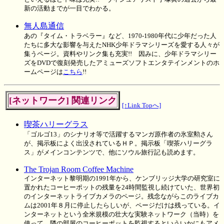
新の活動までが一目でわかる。
無人島通信
あの『タイム・トラベラー』など、1970-1980年代に少年だった人
たちに多大な影響を与えたNHK少年ドラマシリーズを愛する人々が
集うページ。資料やリンク集も充実!! 因みに、少年ドラマシリー
ズをDVDで復刻発売したアミューズソフトエンタテインメントのホ
ームページは
こちら
!!
[ネットワーク] 関連リンク
[↑Link Topへ]
喫茶ハリーグラス
「ゴルゴ13」のシナリオ等で活躍するマンガ原作者の氷室勲さん
が、掲示板によく出没されているＨＰ。掲示板「喫茶ハリーグラ
ス」がメインコンテンツで、他にソウル旅行記も読めます。
The Trojan Room Coffee Machine
インターネット黎明期の1991年から、ケンブリッジ大学の研究室に
置かれたコーヒーポットの残量を24時間監視し続けていた、世界初
のインターネットライブカメラのページ。残念ながらこのライブカ
ムは2001年８月に停止したらしいが、ページだけは残っている。イ
ンターネットという全米規模の壮大な実験ネットワーク（当時）を
使って、隣の部屋のコーヒーポットを監視するといういかにもアメ