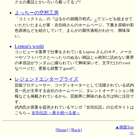
クエの裏話とかいろいろ載ってるゾ!!
よっちーの空想工房
「コミックトム」の『はるかの就職方程式』
でコンビを組ませて
※
いただいたまんが家・吉住純さんのホームページ。下書き原稿や彩
色原画などを紹介していて、まんがの製作過程がわかり、興味深
い。
Lepton's world
コンピュータ業界で仕事をされている Lepton さんのＨＰ。メーカ
ーやソフトハウスとべったりのぬるい雑誌じゃ絶対に読めない業界
の本音話がランダムに綴られていて興味深いぞ。文字だけの cool
なページだ。更新も頻繁で good!!。
レジェンドエンタープライズ
芸能プロデューサー、コーディネーターとして活躍されている武内
晃一氏が主宰する会社のホームページ。タレントオーディション情
報なども掲載されているから、芸能界に興味のある方は特に注目で
す。
武内氏が原案を提供されているマンガ『女衒伝説』の公式サイトは
こちら→
女衒伝説 ～夜を統べる者～
▲画面Top
[Home]
|
[Back]
へ