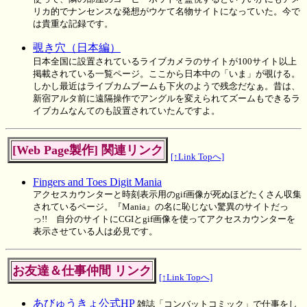
リカ的でナンセンスな発想がウケて名物サイトになっていた。今で
は貴重な記録です。
覗き穴（日本編）
日本全国に設置されているライブカメラのサイトが100サイト以上
掲載されている一覧ページ。ここから日本中の「いま」が覗ける。
しかし最近はライブカムブームも下火のようで残念だなぁ。昔は、
新宿アルタ前に遠隔操作でアングルを変えられてズームもできるラ
イブカムなんてのも設置されていたんですよ。
[Web Page製作] 関連リンク
[↑Link Topへ]
Fingers and Toes Digit Mania
アクセスカウンターと時刻表示用のgif画像が死ぬほどたくさん収集
されているページ。『Mania』の名に恥じない驚異のサイトだっ
っ!! 自分のサイトにCGIとgif画像を使ってアクセスカウンターを
表示させている人は必見です。
お友達＆仕事仲間 リンク
[↑Link Topへ]
あびゅうきょ公式HP
雑誌「コンバットコミック」で仕事をし