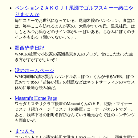
ペンションＺＡＫＯＪＩ尾瀬でゴルフスキー一緒にや
りませんか
毎年スキーでお世話になっている、尾瀬岩鞍のペンション。食堂に
は、毎年ここを訪れるまんが家の、大島やすいち氏、里見桂氏、は
しもとみつお氏などのサイン本がいっぱいある。ちなみにぼくのサ
イン本もある（聞いてないって）。
墨西酔夢日記
WMCの後輩で小説家の高瀬美恵さんのブログ。食にこだわった生
き方がすがすがしいぞ！
没のホームページ
WMC同期の清水賢治（ハンドル名：ぼつ）くんが作るWEB。ぼつ
氏おすすめの「超怖い話」の話題などはネットサーフィンのマウス
休めに最適な読み物だ。
Masami's Home Page
ワセダミステリクラブ後輩のMasamiくんのＨＰ。絶版・マイナー
ミステリ紹介ページ「ミステリの書庫」コーナーがカルトでグー。
あと、浅草下谷の旧町名探訪なんていう地元ならではのコンテンツ
も面白いぞ。
まつんち
コンバットまんが家の松田大秀さんのページ。しかし、画像倉庫に