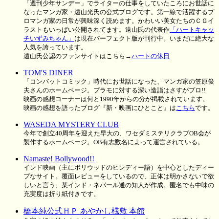
「週刊少年サンデー」でライターの仕事をしていたころにお世話に
なったマンガ家・遠山光氏の公式ブログです。第一線で活躍するプ
ロマンガ家の日常が興味深く読めます。かわいい美女たちのＣＧイ
ラストもいっぱい公開されてます。遠山氏の代表作
「ハートキャッ
チいずみちゃん」
は現在パーフェクト版が刊行中。いまだに絶大な
人気を誇っています。
遠山氏公認のファンサイトはこちら→
ハートの休日
TOM'S DINER
「コンバットコミック」時代にお世話になった、マンガ家の笠原俊
夫さんのホームページ。プラモに対する深い造詣はさすがプロ!!
映画の感想コーナーは何と1990年からの分が掲載されています。
映画の感想を語ったブログ『新・映画にひとこと』は
こちら
です。
WASEDA MYSTERY CLUB
今年で創立40周年を迎えた早大の、ワセダミステリクラブOB会が
製作するホームページ。OB有志数名によって運営されている。
Namaste! Bollywood!!
インド映画（主にボリウッドのヒンディー語）を中心としたディー
プなサイト。覆面レビューをしているので、正体は明かさないで欲
しいと言う、某インド・ネパール通の知人が作成。匿名でも中味の
充実度は折り紙付きです。
橋本純公式ＨＰ あやかし桟敷 本館