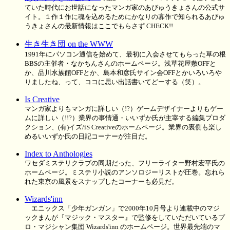
ていた時代にお世話になったマンガ家のあびゅうきょさんの公式サ
イト。１作１作に魂を込めるためにかなりの寡作で知られるあびゅ
うきょさんの最新情報はここでもらさず CHECK!!
生き生き団 on the WWW
1991年にパソコン通信を始めて、最初に入会させてもらった草の根
BBSの主催者・なかちんさんのホームページ。浅草花屋敷OFFと
か、品川水族館OFFとか、島本和彦氏サイン会OFFとかいろいろや
りましたね、って、ココに思い出話書いてどーする（笑）。
Is Creative
マンガ家よりもマンガに詳しい（!?）ゲームデザイナーよりもゲー
ムに詳しい（!!?）業界の事情通・いいずか氏が主宰する編集プロダ
クション、(有)イズ/iS Creativeのホームページ。業界の裏側も楽し
めるいいずか氏の日記コーナーが注目だ。
Index to Anthologies
ワセダミステリクラブの同期だった、フリーライター野村宏平氏の
ホームページ。ミステリ小説のアンソロジーリストが圧巻。忘れら
れた東京の風景をスナップしたコーナーも必見だ。
Wizards'inn
エニックス「少年ガンガン」で2000年10月号より連載中のマジ
ックまんが『マジック・マスター』で監修をしていただいているプ
ロ・マジシャン集団 Wizards'inn のホームページ。世界最先端のマ