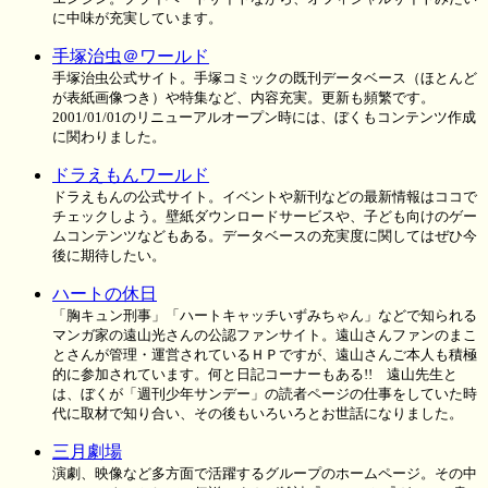
に中味が充実しています。
手塚治虫＠ワールド
手塚治虫公式サイト。手塚コミックの既刊データベース（ほとんど
が表紙画像つき）や特集など、内容充実。更新も頻繁です。
2001/01/01のリニューアルオープン時には、ぼくもコンテンツ作成
に関わりました。
ドラえもんワールド
ドラえもんの公式サイト。イベントや新刊などの最新情報はココで
チェックしよう。壁紙ダウンロードサービスや、子ども向けのゲー
ムコンテンツなどもある。データベースの充実度に関してはぜひ今
後に期待したい。
ハートの休日
「胸キュン刑事」「ハートキャッチいずみちゃん」などで知られる
マンガ家の遠山光さんの公認ファンサイト。遠山さんファンのまこ
とさんが管理・運営されているＨＰですが、遠山さんご本人も積極
的に参加されています。何と日記コーナーもある!! 遠山先生と
は、ぼくが「週刊少年サンデー」の読者ページの仕事をしていた時
代に取材で知り合い、その後もいろいろとお世話になりました。
三月劇場
演劇、映像など多方面で活躍するグループのホームページ。その中