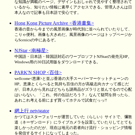
な知識が満載のページ。デザインもおしゃれで見やすく整理されて
いるから、知りたい情報に素早くアクセスできる。管理人さんは日
本人なので記事も日本語で安心です。
Hong Kong Picture Archive <香港畫集>
香港の昔から今までの風景画像が時代別に並べられていたりして、
こりゃ便利。画像も大きめだ。風景画像のページはトップページか
らScenicsの中にあるぞ。
NJStar <南極星>
中国語・日本語・韓国語対応のワープロソフトNJStarの発売元HP。
Windows用の30日試用版をダウンロードできる。
PARK'N SHOP <百佳>
wellcome<恵康>と並ぶ香港の大手スーパーマーケットチェーンの
HP。恵康とくらべると気持ち百佳の方が高級志向カナって感じだ
が、日本人から見ればどちらも謎商品がズラリと並んでるので心配
はいらない。「これ、何の缶詰だろう？」なんて疑問を持ったら、
あれこれ考える前にまず買ってホテルで試食だっっ!!
網上行 netvigator
かつてはスターフェリーが運営していた（らしい）サイトで、彌敦
道（ネーザンロード）にライブカメラを設置していたりしてとても
楽しかったのだが、現在は地元の若者向け流行・ショッピング情報
を発信するサイトになってしまった。