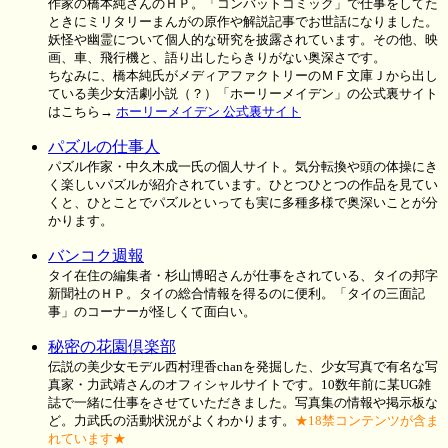
作家の橋本純さんのＨＰ。「コンバットコミック」で仕事をしてた
ときにミリタリーまんがの原作や解説記事でお世話になりました。
妖怪や幽霊について個人的な研究を披露されています。その他、映
画、車、飛行機と、語り出したらきりがない奥深さです。
ちなみに、橋本純氏がメディアファクトリーのＭＦ文庫Ｊから出し
ている美少女活劇小説（？）「ホーリーメイデン」の公式裏サイト
はこちら→
ホーリーメイデン 公式裏サイト
パズルの仕事人
パズル作家・中久木成一氏の個人サイト。気分転換や頭の体操にき
く楽しいパズルが紹介されています。ひとつひとつの作品を見てい
くと、ひとことでパズルといっても実に多種多様で奥深いことが分
かります。
バンコク週報
タイ在住の編集者・杉山博昭さんが仕事をされている、タイの邦字
新聞社のＨＰ。タイの総合情報を得るのに便利。「タイの三面記
事」のコーナーが怪しくて面白い。
秘密の花園倶楽部
伝説の美少女モデル西村理香chanを発掘した、少女写真で有名な写
真家・力武靖さんのオフィシャルサイトです。10数年前に某UG雑
誌で一緒に仕事をさせていただきました。写真集の情報や掲示板な
ど。力武氏の活動状況がよくわかります。
★18禁コンテンツが含ま
れています★