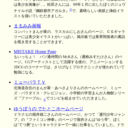
は美少女画像が…。松田さんには、99年１月に出したぼくのジュヴ
※
ナイル小説『鋼鉄都市アガルタ』
で、素晴らしい表紙と挿絵イラ
ストを描いていただきました。
まるみみ画報
コンバットまんが家の、ラスカルにしおさんのページ。ＣＧギャラ
リーには美少女イラストがいっぱい。掲示板では業界関係者の裏話
を覗き見することができます。
MISTAKE Home Page
もいっちょ！ パソ通仲間の Mr.Kさん（通称みすたけさん）のペ
ージ。CGアーティストとして活躍する彼の、アニメーションする
3DCG のコーナーでは、さりげなくプロテクニックが使われていて
勉強になる。
ミューパラＴＶ
北海道在住のまんが家・あべさよりさんのホームページ、ミュー
ズ・パラダイス・テレビジョン。小学館の学習まんが人物館シリー
ズ『ファーブル』
でコンビを組ませていただきました。
※
ゆうぼうの でたとこホームページ
ドラクエの堀井雄二さんのホームページ。かつて「週刊少年ジャン
プ」の『ファミコン神拳』のページで堀井さんは"ゆう帝"、ぼく
は"てつ麿"というキャラクターで一緒に仕事をしていました。ドラ