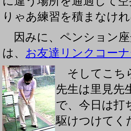
に違う場所を通過して空
りゃあ練習を積まなけれ
因みに、ペンション座
は、
お友達リンクコーナ
そしてこちら
先生は里見先
で、今日は打
駆けつけてく