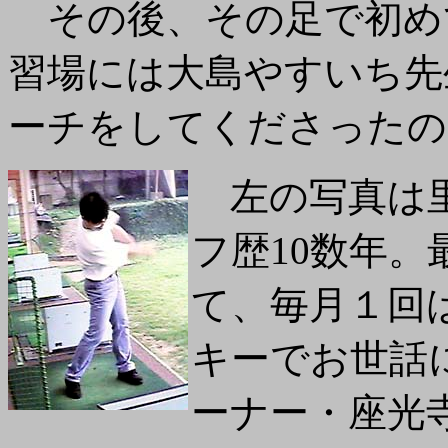
その後、その足で初め
習場には大島やすいち先
ーチをしてくださったの
左の写真は里
フ歴10数年
て、毎月１回
キーでお世話
ーナー・座光