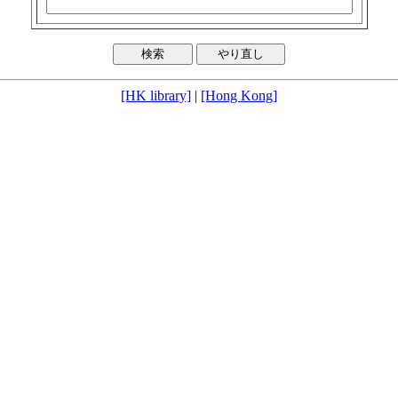
[HK library]
|
[Hong Kong]