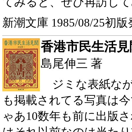
てみると、ぜひ再訪して
新潮文庫 1985/08/25初
香港市民生活見
島尾伸三 著
ジミな表紙なが
も掲載されてる写真は今
ゃあ10数年も前に出版
はそれ以前なのは当たり