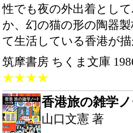
性でも夜の外出着として
か、幻の猫の形の陶器製
て生活している香港が描
筑摩書房 ちくま文庫 1986/
★★★★
香港旅の雑学ノ
山口文憲 著