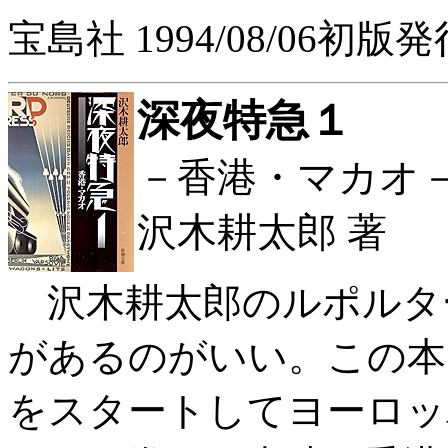
宝島社 1994/08/06初版発
深夜特急１
－香港・マカオ
沢木耕太郎 著
沢木耕太郎のルポルタ
があるのがいい。この本
をスタートしてヨーロッ