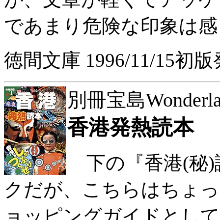
であまり危険な印象は感
徳間文庫 1996/11/15初
別冊宝島Wonderland 
香港発熱読本
下の『香港(秘)
クだが、こちらはちょっ
ョッピングガイドとして